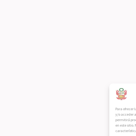
Para ofrecer 
y/o acceder a
permitirá pr
en este sitio
característic