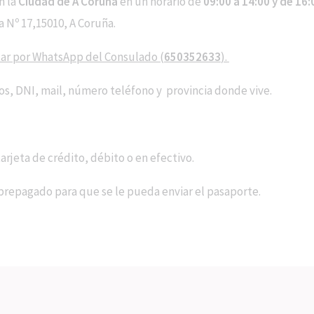
n la
Ciudad de A Coruña
en un horario de
09
:00 a 14:00 y de 16:
a Nº 17,15010, A Coruña.
tar por WhatsApp del Consulado (
650352633
).
os, DNI, mail, número teléfono y provincia donde vive.
arjeta de crédito, débito o en efectivo.
y prepagado para que se le pueda enviar el pasaporte.