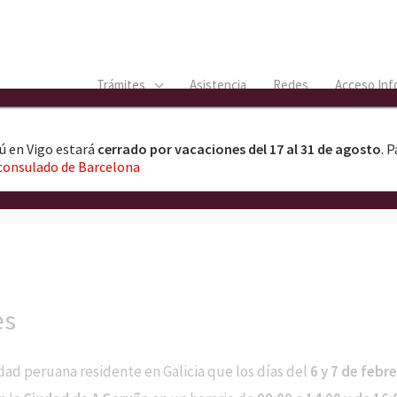
Trámites
Asistencia
Redes
Acceso Inf
ú en Vigo estará
cerrado por vacaciones del 17 al 31 de agosto
. 
consulado de Barcelona
es
ad peruana residente en Galicia que los días del
6 y 7 de febr