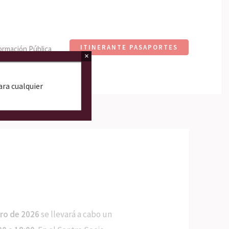
ITINERANTE PASAPORTES
ormación Pública
×
Para cualquier
ero de 2026
se llevará a cabo un