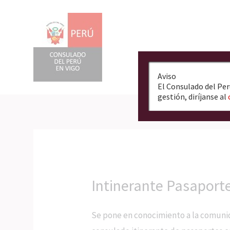
Ir
al
contenido
Aviso
El Consulado del Per
gestión, diríjanse al
Intinerante Pasaport
Se pone en conocimiento a la comunid