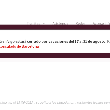
Trámites
Asistencia
Redes
Acceso Inf
ú en Vigo estará
cerrado por vacaciones del 17 al 31 de agosto
. 
consulado de Barcelona
última vez el 15/06/2023 y se aplica a los ciudadanos y residentes legales p