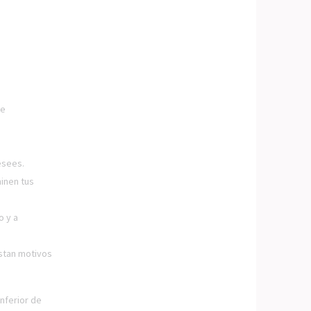
se
esees.
inen tus
o y a
stan motivos
inferior de