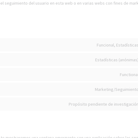
 el seguimiento del usuario en esta web o en varias webs con fines de mar
Funcional, Estadística
Estadísticas (anónimas
Functiona
Marketing/Seguimient
Propósito pendiente de investigació
 te mostraremos una ventana emergente con una explicación sobre las coo