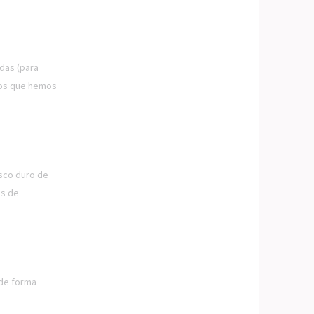
adas (para
los que hemos
isco duro de
es de
 de forma