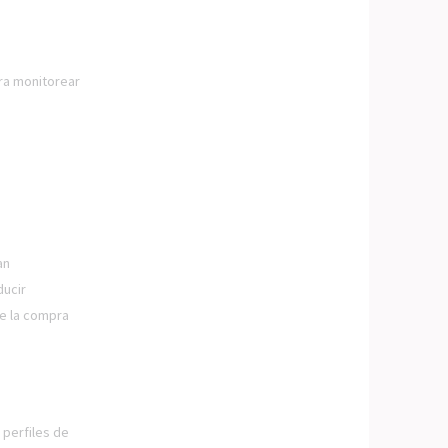
ara monitorear
an
ducir
de la compra
 perfiles de