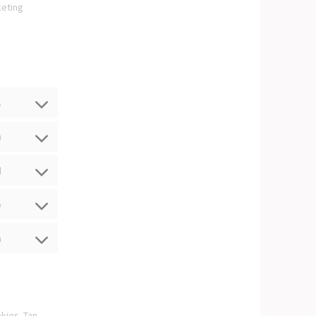
keting
s
)
l
o
n
kies. Tan