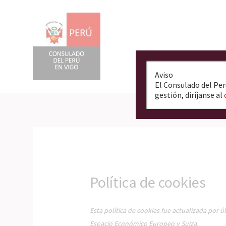
Ir
al
contenido
Aviso
El Consulado del Per
gestión, diríjanse al
Política de cookies
Esta política de cookies fue actualizada por 
Espacio Económico Europeo y Suiza.