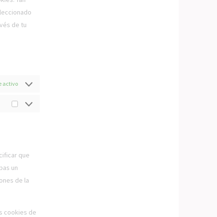
eleccionado
avés de tu
 activo
ificar que
ibas un
ones de la
as cookies de