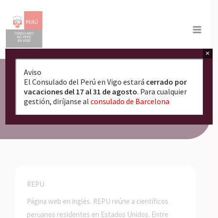
Ir
al
contenido
×
Aviso
El Consulado del Perú en Vigo estará
cerrado por
vacaciones del 17 al 31 de agosto
. Para cualquier
gestión, diríjanse al
consulado de Barcelona
Redes de Científicos Peruanos
REPU
Página web en inglés. REPU reúne a científicos
peruanos residentes en Estados Unidos. Entre