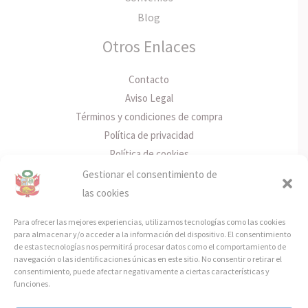
Blog
Otros Enlaces
Contacto
Aviso Legal
Términos y condiciones de compra
Política de privacidad
Política de cookies
Gestionar el consentimiento de
Info de Contacto
las cookies
Rúa Policarpo Sanz, Nº3 – 7ºA, 36202 Vigo, Pontevedra
Para ofrecer las mejores experiencias, utilizamos tecnologías como las cookies
info@consuladoperugalicia.org
para almacenar y/o acceder a la información del dispositivo. El consentimiento
de estas tecnologías nos permitirá procesar datos como el comportamiento de
Facebook
navegación o las identificaciones únicas en este sitio. No consentir o retirar el
consentimiento, puede afectar negativamente a ciertas características y
funciones.