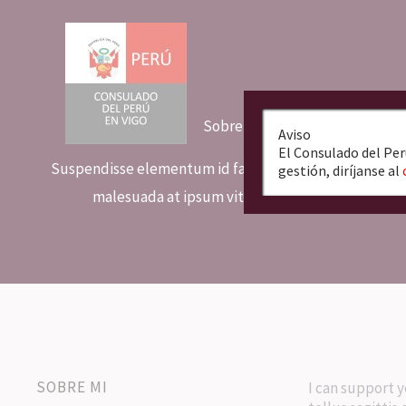
Ir
al
contenido
Sobre Nosotros
Aviso
El Consulado del Per
Suspendisse elementum id faucibus arcu aliquam sce
gestión, diríjanse al
malesuada at ipsum vitae elit tincidunt sit sed m
SOBRE MI
I can support y