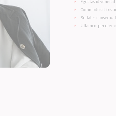
Egestas id venenat
Commodo sit trist
Sodales consequa
Ullamcorper ele