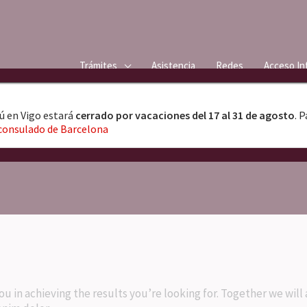
Trámites
Asistencia
Redes
Acceso In
ú en Vigo estará
cerrado por vacaciones del 17 al 31 de agosto
. 
lerisque
consulado de Barcelona
i.
ou in achieving the results you’re looking for. Together we wil