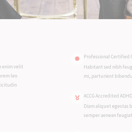
Professional Certified
n enim velit
Habitant sed nibh feug
lorem leo
mi, parturient bibendu
icitudin
ACCG Accredited ADHD
Diam aliquet egestas b
semper aenean feugia