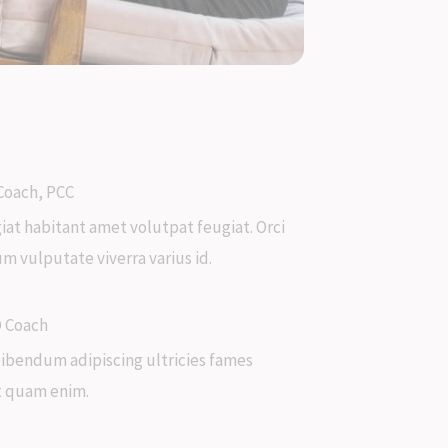
 Coach, PCC
iat habitant amet volutpat feugiat. Orci
m vulputate viverra varius id.
 Coach
ibendum adipiscing ultricies fames
t quam enim.