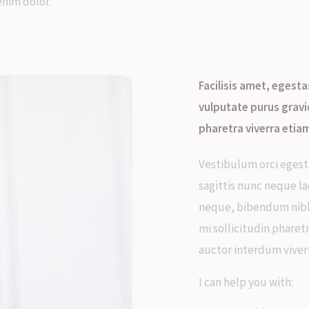
enim dolor.
Facilisis amet, eges
vulputate purus gravid
pharetra viverra etiam
Vestibulum orci egest
sagittis nunc neque la
neque, bibendum nibh
mi sollicitudin pharet
auctor interdum viverra
I can help you with: