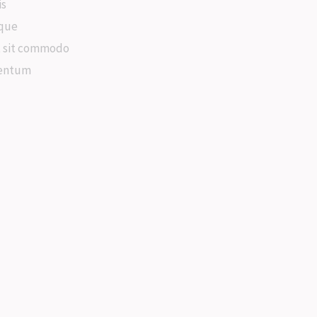
is
ique
t sit commodo
mentum