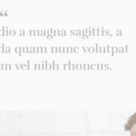
“
io a magna sagittis, a
da quam nunc volutpat
am vel nibh rhoncus.