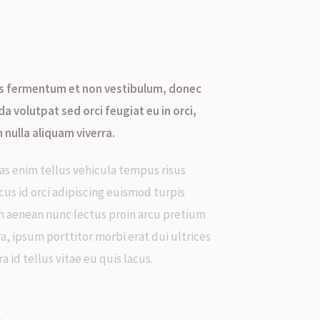
tas fermentum et non vestibulum, donec
a volutpat sed orci feugiat eu in orci,
 nulla aliquam viverra.
as enim tellus vehicula tempus risus
cus id orci adipiscing euismod turpis
 aenean nunc lectus proin arcu pretium
ra, ipsum porttitor morbi erat dui ultrices
 id tellus vitae eu quis lacus.