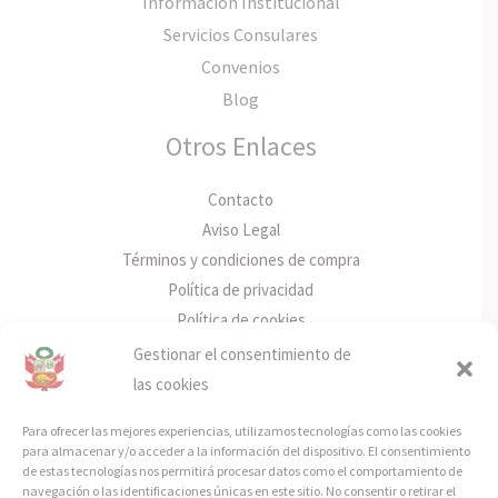
Información Institucional
Servicios Consulares
Convenios
Blog
Otros Enlaces
Contacto
Aviso Legal
Términos y condiciones de compra
Política de privacidad
Política de cookies
Gestionar el consentimiento de
Info de Contacto
las cookies
Rúa Policarpo Sanz, Nº3 – 7ºA, 36202 Vigo, Pontevedra
Para ofrecer las mejores experiencias, utilizamos tecnologías como las cookies
info@consuladoperugalicia.org
para almacenar y/o acceder a la información del dispositivo. El consentimiento
de estas tecnologías nos permitirá procesar datos como el comportamiento de
Facebook
navegación o las identificaciones únicas en este sitio. No consentir o retirar el