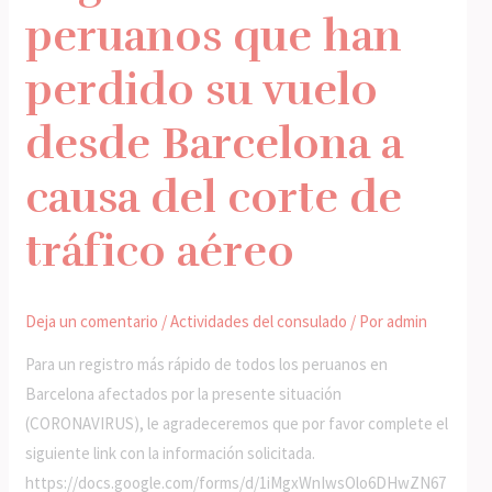
peruanos que han
peruanos
que
perdido su vuelo
han
perdido
desde Barcelona a
su
vuelo
causa del corte de
desde
tráfico aéreo
Barcelona
a
causa
Deja un comentario
/
Actividades del consulado
/ Por
admin
del
corte
Para un registro más rápido de todos los peruanos en
de
Barcelona afectados por la presente situación
tráfico
(CORONAVIRUS), le agradeceremos que por favor complete el
aéreo
siguiente link con la información solicitada. ​
https://docs.google.com/forms/d/1iMgxWnIwsOlo6DHwZN67