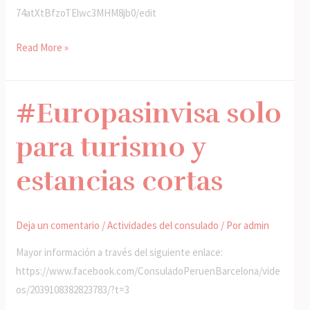
74atXtBfzoTElwc3MHM8jb0/edit
Read More »
#Europasinvisa solo
#Europasinvisa
solo
para turismo y
para
turismo
estancias cortas
y
estancias
cortas
Deja un comentario
/
Actividades del consulado
/ Por
admin
Mayor información a través del siguiente enlace:
https://www.facebook.com/ConsuladoPeruenBarcelona/vide
os/2039108382823783/?t=3